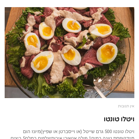
אין תגובות
ויטלו טונטו
ויטלו טונטו 500 גרם שייטל (או וייסברטן או שפיץ)מיונז הום
מיידקופסת טונה במים1 פילה אנשובי איכותיצלפים במלח5 ביצים