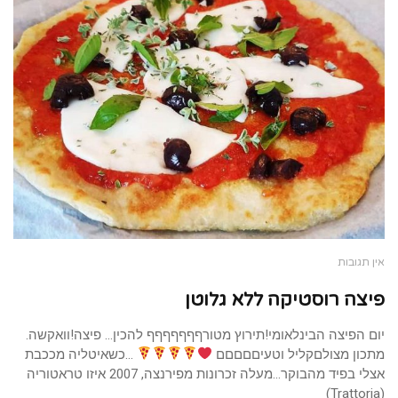
אין תגובות
פיצה רוסטיקה ללא גלוטן
יום הפיצה הבינלאומי!תירוץ מטורףףףףףףף להכין… פיצה!וואקשה.
מתכון מצולםקליל וטעיםםםםם
…כשאיטליה מככבת
אצלי בפיד מהבוקר…מעלה זכרונות מפירנצה, 2007 איזו טראטוריה
(Trattoria)