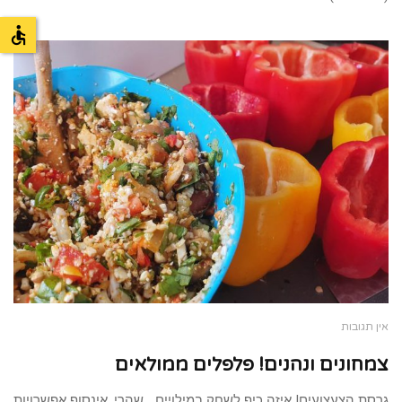
אין תגובות
צמחונים ונהנים! פלפלים ממולאים
גרסת הצעצועים! איזה כיף לשחק במילויים… שהרי, אינסוף אפשרויות