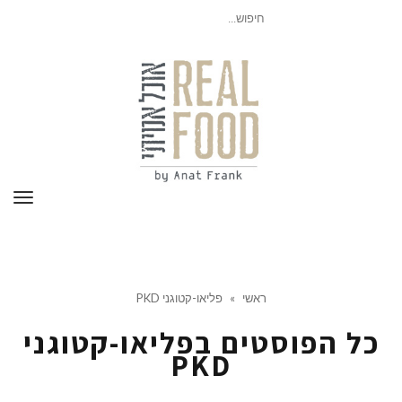
חיפוש
עבור:
תפר
ראשי
»
פליאו-קטוגני PKD
כל הפוסטים ב
פליאו-קטוגני
PKD