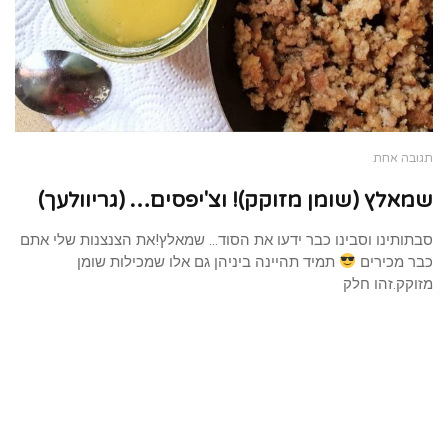
תגובה אחת
שמאלץ (שומן מזוקק)! וצ'יפסים… (גריוולעך)
סבתותינו וסבינו כבר ידעו את הסוד… שמאלץ!את הצנצנות שלי אתם
כבר מכירים
תמיד תהיינה ביניהן גם אלו שמכילות שומן
מזוקק.זהו חלק
טען עוד