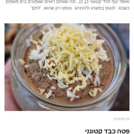
וואפל עוף תרד קטוגני כן, כן… מה שאתם רואים ושומעים ביס מושלם
כשבא.. לנגוס במשהו ולהרגיש.. טוסט רק שהוא.. 'לחם'
אין תגובות
פטה כבד קטוגני