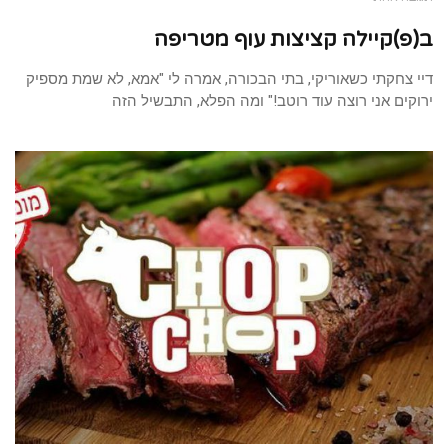
ב(פ)קיילה קציצות עוף מטריפה
דיי צחקתי כשאוריקי, בתי הבכורה, אמרה לי "אמא, לא שמת מספיק
ירוקים אני רוצה עוד רוטב!" ומה הפלא, התבשיל הזה