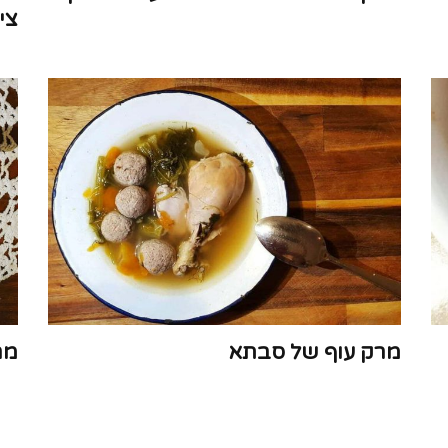
צי
מרק עוף של סבתא
מר