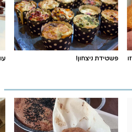
ו
פשטידת ניצחון!
עו