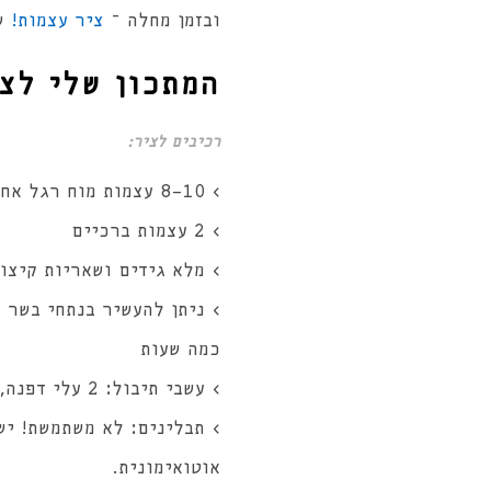
ובזמן מחלה –
ציר עצמות!
שמ
המתכון שלי לצי
רכיבים לציר:
> 8-10 עצמות מוח רגל אחורית
> 2 עצמות ברכיים
> מלא גידים ושאריות קיצוב
> ניתן להעשיר בנתחי בשר כ
כמה שעות
> עשבי תיבול: 2 עלי דפנה, צרור, פטרוזיליה, צרור כוסברה
> תבלינים: לא משתמשת! יש
אוטואימונית.