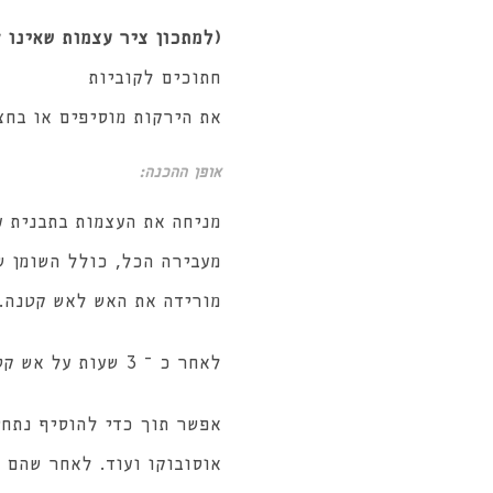
(למתכון ציר עצמות שאינו ק
חתוכים לקוביות
את הירקות מוסיפים או בחצ
אופן ההכנה:
מניחה את העצמות בתבנית על גבי נייר
מעבירה הכל, כולל השומן ש
מורידה את האש לאש קטנה.
לאחר כ – 3 שעות על אש קטנה – מעבירה את הסיר לתנור וממשיכה את הבישול על חום 100 לעוד כ 36-48 שעות.
אוסובוקו ועוד. לאחר שהם 3/4 מבושלים מוציאה ומבשלת אותם עם רטבים כארוחות משנה.