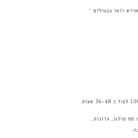
שורש ו/או גבעולים –
צלי (כתף 5) כי זה נתח שעובר בו פס קולגן, גרונות,