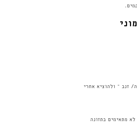
מים.
וני
ה/ זנב – ולהוציא אחרי
לא מתאימים בתזונה