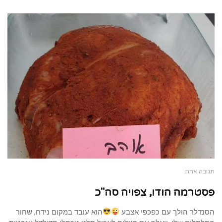
תגובה אחת
פסטרמה הודו, צפויה סה"כ
הסנדלר הולך עם כפכפי אצבע
הוא עובד במקום נידח, שחור