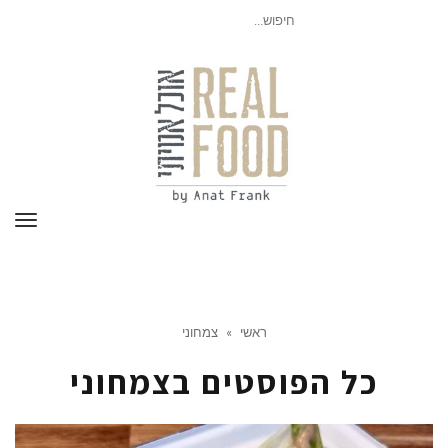
חיפוש
עבור:
תפר
ראשי
»
צמחוני
כל הפוסטים ב
צמחוני