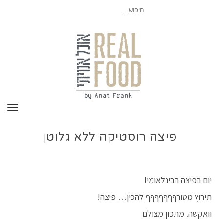
חיפוש
עבור:
תפר
פיצה רוסטיקה ללא גלוטן
יום הפיצה הבינלאומי!
תירוץ מטורףףףףףףף להכין… פיצה!
וואקשה. מתכון מצולם