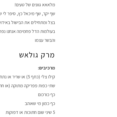
מלאאא גוונים של טעים!
שף יקר, שף מיכאל כץ, סיפר לי 
בצל ומתחילים את הבישול באידוי
בעולמות הדל פחמימה אנחנו נפח
והבשר עצמו
מרק גולאש
מרכיבים:
קילו צלי (כתף 5) או שריר או נתח בריסקט (חזה), חתוך לקוביות או אוסובוקו עם העצמות
שתי כפות פפריקה מתוקה (או חרי
כף כורכום
כף כמון מי שאוהב
5 שיני שום חתוכות או דפוקות