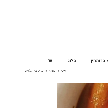
ברותחין
בלוג
ראשי
»
בשרי
»
מרק ציר גולאש