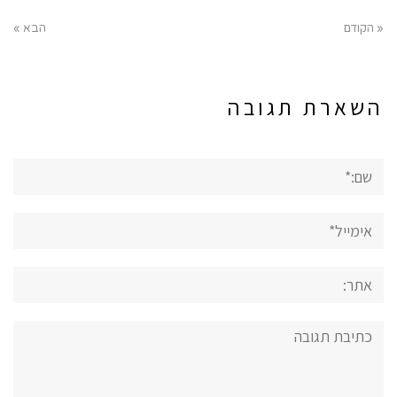
« הקודם
הבא »
השארת תגובה
שם:*
אימייל*
אתר:
תגובה: