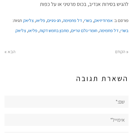
להגיש בסירות אנדיב, בכוס מרטיני או על כפות
פורסם ב:
אפרודיזיאק
,
בשרי
,
דל פחמימה
,
חג-גיגיים
,
פליאו
,
צליאק
תגיות:
בשרי
,
דל פחמימה
,
חומרי גלם טריים
,
מתכון בחמש דקות
,
פליאו
,
צליאק
« הקודם
הבא »
השארת תגובה
שם:*
אימייל*