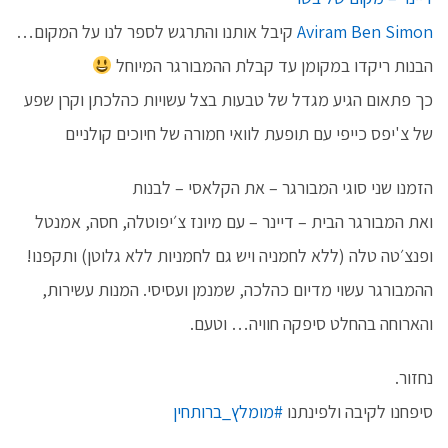
Aviram Ben Simon
קיבל אותנו והתרגש לספר לנו על המקום…
הבנות ריקדו במקומן עד קבלת ההמבורגר המיוחל
כך פתאום הגיע מגדל של טבעות בצל עשויות כהלכתן וקרן שפע
של צ'יפס כייפי עם תופעת לוואי חמורה של חיוכים קולניים
הזמנו שני סוגי המבורגר – את הקלאסי – לבנות
ואת המבורגר הבית – דיינר – עם מיונז צ׳יפוטלה, חסה, אמנטל
ופנצ׳טה טלה (ללא לחמניה ויש גם לחמניות ללא גלוטן) ותקפנו!
ההמבורגר עשוי מדיום כהלכה, שמנמן ועסיסי. המנות עשירות,
והארוחה בהחלט סיפקה חוויה… וטעם.
נחזור.
סיפחנו לקיבה ולפינתנו
#מומלץ_ברותחין