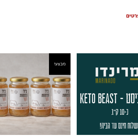
רטים
מבצע!